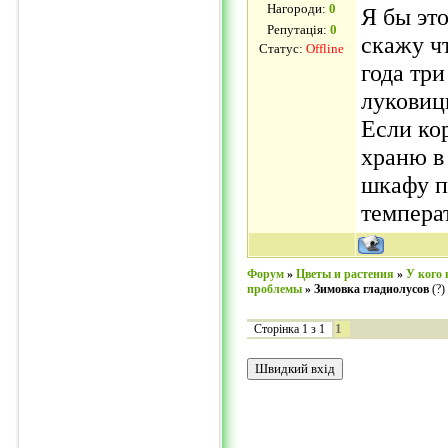
Нагороди:
0
Я бы это
Репутація:
0
скажу ч
Статус:
Offline
года три
луковиц
Если ко
храню в
шкафу п
темпера
Форум
»
Цветы и растения
»
У кого 
проблемы
»
Зимовка гладиолусов
(?)
1
Сторінка
1
з
1