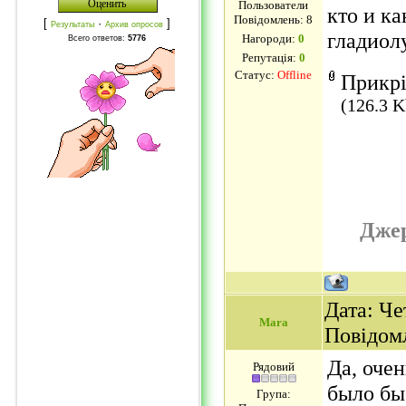
Пользователи
кто и к
Повідомлень:
8
[
·
]
Результаты
Архив опросов
гладиол
Нагороди:
0
Всего ответов:
5776
Репутація:
0
Статус:
Offline
Прикр
(126.3 K
Дже
Дата: Чет
Mara
Повідом
Да, очен
Рядовий
было бы
Група: