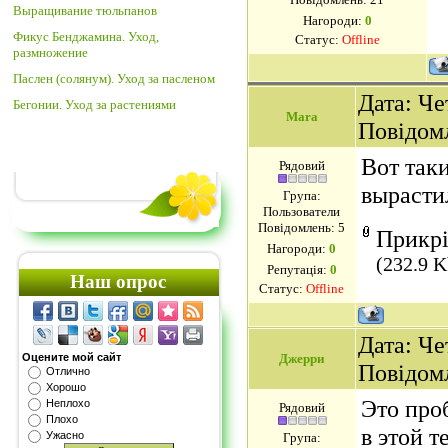
Выращивание тюльпанов
Нагороди:
0
Фикус Бенджамина. Уход,
Статус:
Offline
размножение
Паслен (солянум). Уход за пасленом
Дата: Чет
Бегонии. Уход за растениями
Mara
Повідом
Вот так
Рядовий
вырастил
Група:
Пользователи
Повідомлень:
5
Прикр
Нагороди:
0
(232.9 K
Репутація:
0
Наш опрос
Статус:
Offline
Дата: Чет
Оцените мой сайт
Джерри
Повідом
Отлично
Хорошо
Это про
Неплохо
Рядовий
Плохо
в этой т
Ужасно
Група: