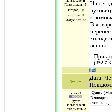
Пользователи
На сего
Повідомлень:
5
луковиц
Нагороди:
0
Репутація:
0
к зимовк
Статус:
Offline
В январ
перенес
холодил
весны.
Прикр
(352.7 K
Дата: Чет
Джерри
Повідом
Quote
(
Ma
Рядовий
В январе я 
Група:
отсек холод
Пользователи
Повідомлень:
8