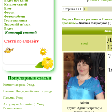
[
Новые сообщен
Видео про квіти
Каталог статей
Блог
1
Сторінка
1
з
1
Форум
Фотоальбоми
Форум
»
Цветы и растения
»
У кого 
Гостьова книга
проблемы
»
Зимовка гладиолусов
(?)
Зворотній зв'язок
Видео
Зимо
Категорії статей
Д
Статті по алфавіту
cveti
1
?
Т
Популярные статьи
Комнатная роза. Уход.
Пальмы. Виды, особенности ухода
Пальмы. Уход
Admin
Антуриум (Anthurium). Уход.
Група: Администраторы
Размножение
Повідомлень:
21