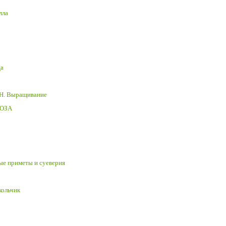
лла
ца
ЕН. Выращивание
ЛОЗА
ные приметы и суеверия
кольчик