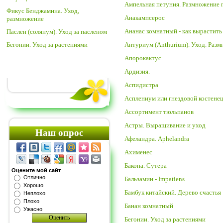
Ампельная петуния. Размножение 
Фикус Бенджамина. Уход,
Анакампсерос
размножение
Ананас комнатный - как вырастить
Паслен (солянум). Уход за пасленом
Бегонии. Уход за растениями
Антуриум (Anthurium). Уход. Раз
Апорокактус
Ардизия.
Аспидистра
Асплениум или гнездовой костене
Ассортимент тюльпанов
Астры. Выращивание и уход
Наш опрос
Афеландра. Aphelandra
Ахименес
Бакопа. Сутера
Оцените мой сайт
Отлично
Бальзамин - Impatiens
Хорошо
Бамбук китайский. Дерево счастья
Неплохо
Плохо
Банан комнатный
Ужасно
Бегонии. Уход за растениями