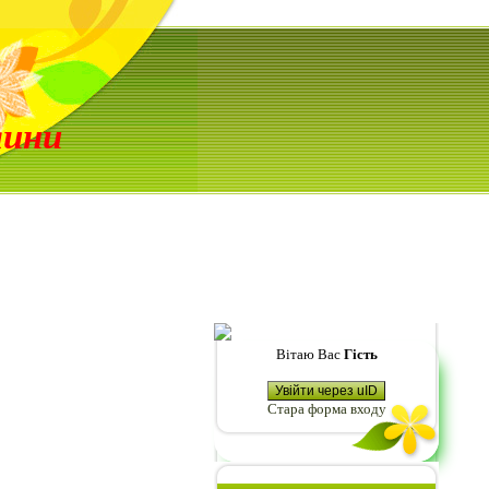
лини
Вітаю Вас
Гість
Увійти через uID
Стара форма входу