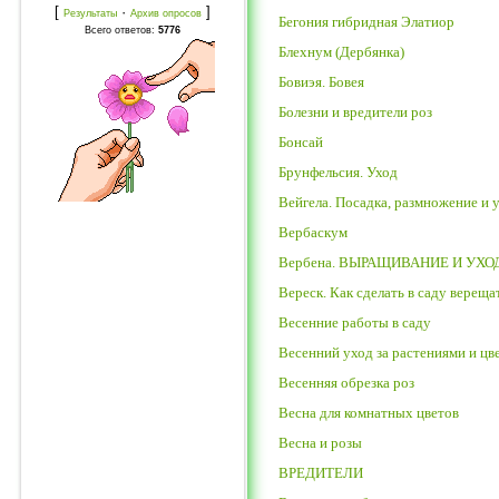
[
·
]
Результаты
Архив опросов
Бегония гибридная Элатиор
Всего ответов:
5776
Блехнум (Дербянка)
Бовиэя. Бовея
Болезни и вредители роз
Бонсай
Брунфельсия. Уход
Вейгела. Посадка, размножение и 
Вербаскум
Вербена. ВЫРАЩИВАНИЕ И УХО
Вереск. Как сделать в саду вереща
Весенние работы в саду
Весенний уход за растениями и цв
Весенняя обрезка роз
Весна для комнатных цветов
Весна и розы
ВРЕДИТЕЛИ