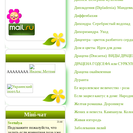
Дипладения (Dipladenia). Мандеви
Диффенбахия
Дихондра. Серебристый водопад
Дихоризандра. Уход
Дицентра - цветок разбитого серд
Дом и цветы. Идеи для дома
Драцена (Dracaena). ВИДЫ ДРАЦ
ДРАЦЕНА ГОДСЕФА или СУРКУ
АААААААА
Драцена окаймленная
новости
интернет
Дуранта
портал
Ее королевское величество - роза
Если зацвел кактус в доме. Народ
Желтая ромашка. Дороникум
Жених и невеста. Кампанула. Коло
Міні-чат
Живая изгородь
Заболевания лилий