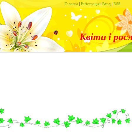
Головна
|
Регістрація
|
Вход
|
RSS
Квіти і рос