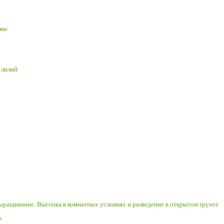
ими
 лилий
 выращивание. Выгонка в комнатных условиях и разведение в открытом грунте
s