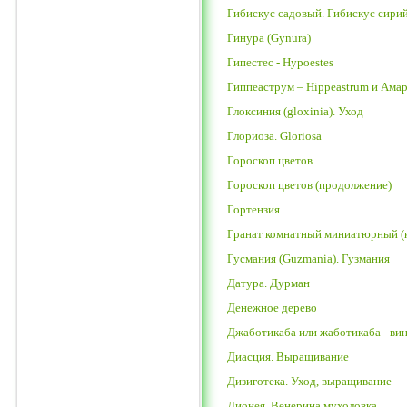
Гибискус садовый. Гибискус сирий
Гинура (Gynura)
Гипестес - Hypoestes
Гиппеаструм – Hippeastrum и Амар
Глоксиния (gloxinia). Уход
Глориоза. Gloriosa
Гороскоп цветов
Гороскоп цветов (продолжение)
Гортензия
Гранат комнатный миниатюрный (
Гусмания (Guzmania). Гузмания
Датура. Дурман
Денежное дерево
Джаботикаба или жаботикаба - ви
Диасция. Выращивание
Дизиготека. Уход, выращивание
Дионея. Венерина мухоловка