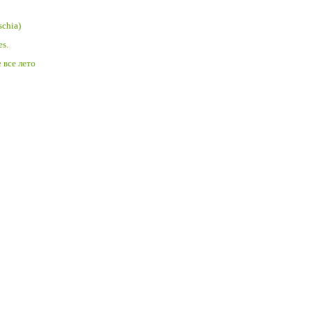
chia)
s.
 все лето