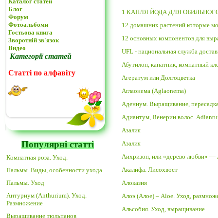
Каталог статей
Блог
1 КАПЛЯ ЙОДА ДЛЯ ОБИЛЬНОГО
Форум
Фотоальбоми
12 домашних растений которые мо
Гостьова книга
12 основных компонентов для вы
Зворотній зв'язок
Видео
UFL - национальная служба достав
Категорії статей
Абутилон, канатник, комнатный кл
Статті по алфавіту
Агератум или Долгоцветка
Аглаонема (Aglaonema)
Адениум. Выращивание, пересадк
Адиантум, Венерин волос. Adiantum
Азалия
Популярні статті
Азалия
Аихризон, или «дерево любви» — 
Комнатная роза. Уход.
Акалифа. Лисохвост
Пальмы. Виды, особенности ухода
Пальмы. Уход
Алоказия
Антуриум (Anthurium). Уход.
Алоэ (Алое) – Aloe. Уход, размнож
Размножение
Альсобия. Уход, выращивание
Выращивание тюльпанов