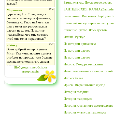
Замиокулькас. Долларовое дерево
ЗАНТЕДЕСХИЯ, КАЛЛА (Zantedes
Зефирантес. Выскочка. Zephyranthe
Зимостойкие кустарники цветущие
Значение цветов. Язык цветов
Иглица. Рускус
Из истории хризантем
Из истории цветов
Из истории цветов
Иксора. Уход, размножение
Щоб додати необхідна
Интернет-магазин семян растений
авторизація
Ипомея батат
Ирисы. Выращивание и уход
История гвоздики
История гладиолуса
История комнатного цветоводства
История культуры гладиолуса