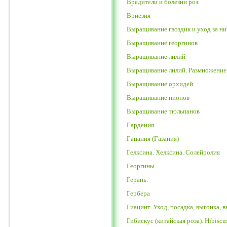
Вредители и болезни роз.
Вриезия
Выращивание гвоздик и уход за н
Выращивание георгинов
Выращивание лилий
Выращивание лилий. Размножение
Выращивание орхидей
Выращивание пионов
Выращивание тюльпанов
Гардения
Гацания (Газания)
Гелксина. Хелксина. Солейролия
Георгины
Герань.
Гербера
Гиацинт. Уход, посадка, выгонка,
Гибискус (китайская роза). Hibiscu