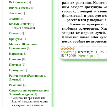
разные растения. Колючая
Всё о цветах
[5]
ним создаст цветущую ж
Видео о цветах
[0]
горшок, стоящий у стен
Левизия
[1]
фиолетовый и розовую пел
Лютики
[0]
— расстелется у подножья
Клематис прекрасно себ
КВАМОКЛИТ
[1]
глубоких заморозков. Ум
Ипомея Квамоклит
защита от жарких лучей.
[1]
Клематис
Клематис плохо себя чув
Крокусы
[1]
песок вообще не переносит
Мальва. Шток роза.
Просвирник
[1]
Клематис
|
Переглядів:
111925
|
Нарциссы
[1]
15.07.2009
|
Коментарі (10)
Нивяник
[0]
Петунии
[2]
Примулы
[1]
Ранункулюс (Ранункулус.
Лютик)
[1]
Ромашка
[2]
Сандерсония оранжевая или
Золотой ландыш
[1]
Сандерсония оранжевая или
Золотой ландыш также можно
выращивать как комнатное