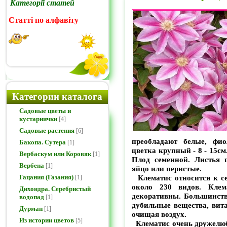
Категорії статей
Статті по алфавіту
Категории каталога
Садовые цветы и
кустарнички
[4]
Садовые растения
[6]
преобладают белые, фио
Бакопа. Сутера
[1]
цветка крупный - 8 - 15см
Вербаскум или Коровяк
[1]
Плод семенной. Листья 
Вербена
[1]
яйцо или перистые.
Клематис относится к с
Гацания (Газания)
[1]
около 230 видов. Клем
Дихондра. Серебристый
декоративны. Большинств
водопад
[1]
дубильные вещества, ви
Дурман
[1]
очищая воздух.
Из истории цветов
[5]
Клематис очень дружелюб