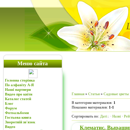
Меню сайта
Головна сторінка
По алфавіту А-Я
Наші партнери
Главная
»
Статьи
»
Садовые цветы 
Видео про квіти
Каталог статей
В категории материалов:
1
Блог
Показано материалов:
1-1
Форум
Фотоальбоми
Сортировать по:
Даті
·
Назві
·
Рей
Гостьова книга
Зворотній зв'язок
Клематис. Выращив
Видео