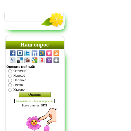
Наш опрос
Оцените мой сайт
Отлично
Хорошо
Неплохо
Плохо
Ужасно
[
·
]
Результаты
Архив опросов
Всего ответов:
5776